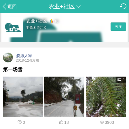
农业+社区
返回
农业+社区
10
关注
主题:8 关注:0
婺源人家
2018-12-9发布
第一场雪
4
0
18
3903