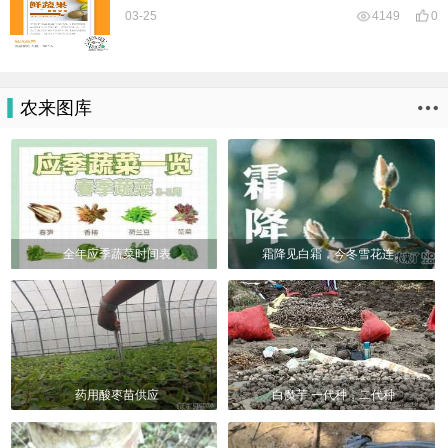
03-25
4149
0
农来图库
全年应季蔬菜时间表
霜降见白霜，今冬雪花连。
药用酸枣苗供应
白魔芋 一代种，二代种