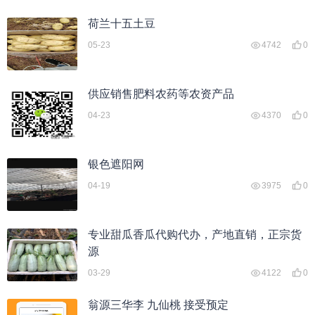
荷兰十五土豆
05-23
4742
0
供应销售肥料农药等农资产品
04-23
4370
0
银色遮阳网
04-19
3975
0
专业甜瓜香瓜代购代办，产地直销，正宗货
源
03-29
4122
0
翁源三华李 九仙桃 接受预定