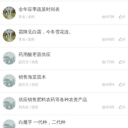
全年应季蔬菜时间表
常在 / 农民
6758
0
霜降见白霜，今冬雪花连。
常在 / 农民
6405
0
药用酸枣苗供应
赵庄主 / 供应
7150
0
销售海棠苗木
赵庄主 / 供应
6304
0
供应销售肥料农药等各种农资产品
刘先生 / 供应
6105
0
白魔芋 一代种，二代种