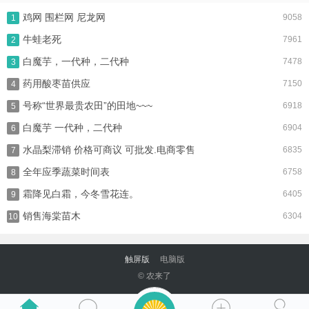
鸡网 围栏网 尼龙网
9058
1
牛蛙老死
7961
2
白魔芋，一代种，二代种
7478
3
药用酸枣苗供应
7150
4
号称“世界最贵农田”的田地~~~
6918
5
白魔芋 一代种，二代种
6904
6
水晶梨滞销 价格可商议 可批发.电商零售
6835
7
全年应季蔬菜时间表
6758
8
霜降见白霜，今冬雪花连。
6405
9
销售海棠苗木
6304
10
触屏版
电脑版
© 农来了