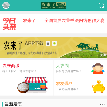
漂亮的大米
农来了——全国首届农业书法网络创作大赛
（
农民工:
用户协议
关闭
用户协议 欢迎您使用农来了（nongll.com）服务（下
农来了客服微信 请加微信
称：本服务），您在使用本服务前请
农来商城
大农圈
农来了客服微信 请加微信（17779589826）
（17779589826）
纯正土特产，地道农家味！
轻松分享身边农事！
逛庙会，尝美食
农友爆料
三农热点身边事！
获奖名单 | 风雨同心·美丽乡愁——2019农
因2019岁末2020年初新冠疫情爆发原因，导致本次大
最新发表
赛未能按计划进行评审，投稿数量也