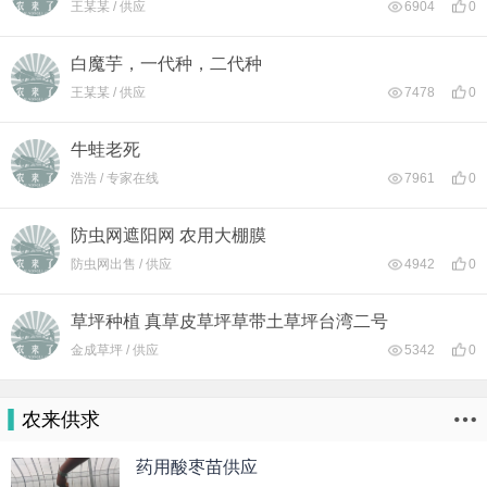
王某某 / 供应
6904
0
白魔芋，一代种，二代种
王某某 / 供应
7478
0
牛蛙老死
浩浩 / 专家在线
7961
0
防虫网遮阳网 农用大棚膜
防虫网出售 / 供应
4942
0
草坪种植 真草皮草坪草带土草坪台湾二号
金成草坪 / 供应
5342
0
农来供求
药用酸枣苗供应