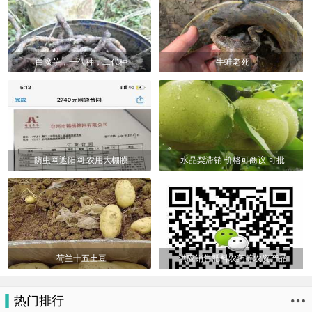
白魔芋，一代种，二代种
牛蛙老死
防虫网遮阳网 农用大棚膜
水晶梨滞销 价格可商议 可批
荷兰十五土豆
供应销售肥料农药等农资产品
热门排行