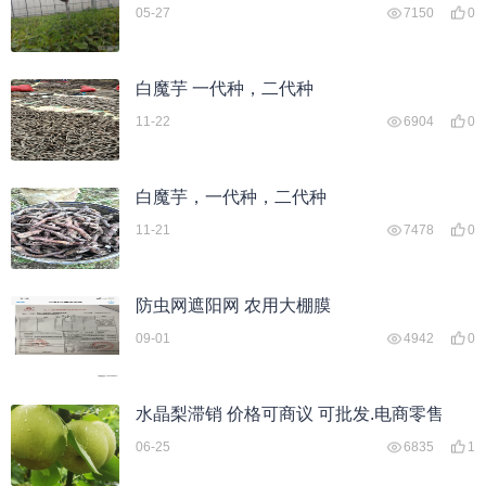
05-27
7150
0
白魔芋 一代种，二代种
11-22
6904
0
白魔芋，一代种，二代种
11-21
7478
0
防虫网遮阳网 农用大棚膜
09-01
4942
0
水晶梨滞销 价格可商议 可批发.电商零售
06-25
6835
1