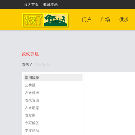
设为首页
收藏本站
门户
广场
供求
论坛导航
农来了
[进入版块]
农
›
常用版块
公共区
农来供求
农来资讯
农来动态
农友圈
专家解答
来
专业论坛