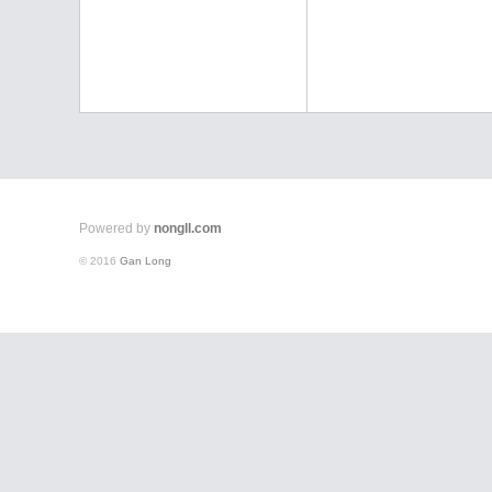
了
Powered by
nongll.com
© 2016
Gan Long