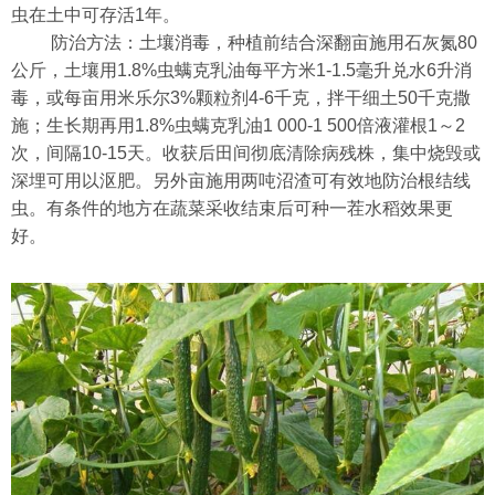
虫在土中可存活1年。
防治方法：土壤消毒，种植前结合深翻亩施用石灰氮80
公斤，土壤用1.8%虫螨克乳油每平方米1-1.5毫升兑水6升消
毒，或每亩用米乐尔3%颗粒剂4-6千克，拌干细土50千克撒
施；生长期再用1.8%虫螨克乳油1 000-1 500倍液灌根1～2
次，间隔10-15天。收获后田间彻底清除病残株，集中烧毁或
深埋可用以沤肥。另外亩施用两吨沼渣可有效地防治根结线
虫。有条件的地方在蔬菜采收结束后可种一茬水稻效果更
好。