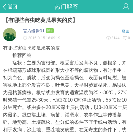
热门解答
返回
【有哪些害虫吃黄瓜果实的皮】
官方编辑01
版主
楼主
2016-9-15 16:09:19
2144
0
有哪些害虫吃黄瓜果实的皮
推荐回答
症状：主要为害根部。根受害后发育不良，侧根多，并
在根端部形成球形或圆锥形大小不等的瘤状物，有时串生，
初为白色、质软，后变为褐色至暗褐色，表面有时龟裂。被
害株地上部分发育不良，叶色黄，天早时萎蔫枯死，易误认
为是枯萎病株。根结线虫发育的适宜温度为25～30℃，27℃
时繁殖一代需25-30天，幼虫在10℃时停止活动，55 ℃经10
分钟死亡。线虫多在20厘米深土层内活动，以3-10厘米土层
内最多。线虫靠土壤、病苗、灌溉水、农事作业等传播蔓
延。地势高、土壤疏松、盐分低的条件下宜于线虫活动，有
利于发病，沙土地、重茬地发病重。在无寄主的条件下，线